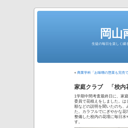
岡山
生徒の毎日を楽しく綴る南高公
«
商業学科「お味噌の惣菜も完売
家庭クラブ 「校内
1学期中間考査最終日に、家
委員で花植えをしました。は
順などの説明を聞いたのち、
た。カラフルでにぎやかな花
整備した校内の花壇に毎日水
す。