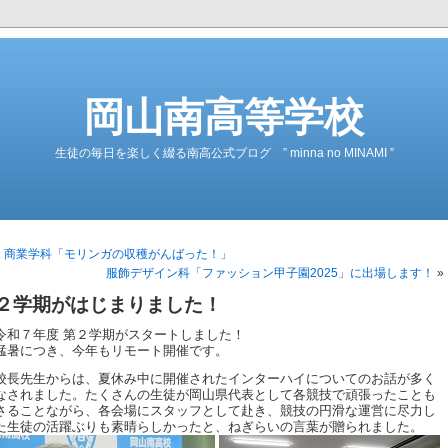
岡山南高等学校
生徒の毎日を楽しく綴る南高公式ブログ ” minna no MINAMI ”
«
商業学科「モリンガの収穫がんばった！」
服飾デザイン科「ファッション甲子園2025」に出場します！
»
２学期がはじまりました！
令和７年度 第２学期がスタートしました！
猛暑につき、今年もリモート開催です。
校長先生からは、夏休み中に開催されたインターハイについてのお話が多く
なされました。たくさんの生徒が岡山県代表として各競技で頑張ったことも
さることながら、各会場にスタッフとして赴き、競技の円滑な運営に尽力し
た生徒の活躍ぶりも素晴らしかったと、ねぎらいの言葉が贈られました。