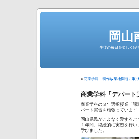
岡山
生徒の毎日を楽しく綴る南高公
«
商業学科「耕作放棄地問題に取
商業学科「デパート
商業学科の３年選択授業「課
パート実習を頑張っています
岡山県民がこよなく愛するご
１年間、継続的に実習を行い
学びました。