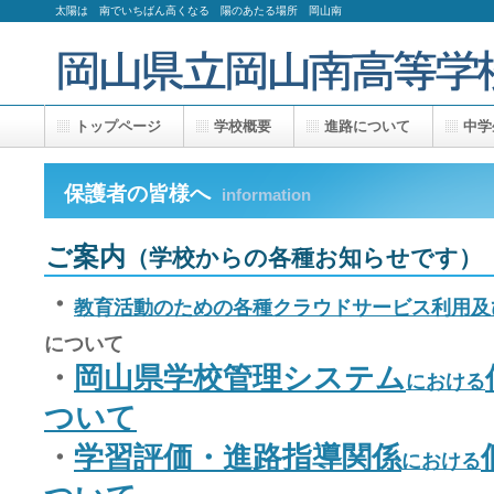
太陽は 南でいちばん高くなる 陽のあたる場所 岡山南
トップページ
学校概要
進路について
中学
保護者の皆様へ
information
ご案内
（学校からの各種お知らせです）
・
教育活動のための各種クラウドサービス利用及
について
・
岡山県学校管理システム
における
ついて
・
学習評価・進路指導関係
における