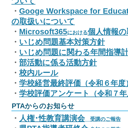
ついて
・
Googe Workspace for Educa
の取扱いについて
・
Microsoft365
個人情報の
における
・
いじめ問題基本対策方針
・
いじめ問題に関わる年間指導
・
部活動に係る活動方針
・
校内ルール
・
学校経営最終評価
（令和６年度
・
学校評価アンケート
（令和７年
PTAからのお知らせ
・
人権･性教育講演会
受講のご報告