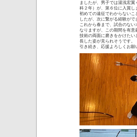
ましたが、男子では湯浅宏翼
科２年）が、第６位に入賞し
初めての遠征でわからないこ
したが、次に繋がる経験がで
これから春まで、試合のない
なりますが、この期間を有意
技術の両面に磨きをかけたい
長した姿が見られそうです。
引き続き、応援よろしくお願