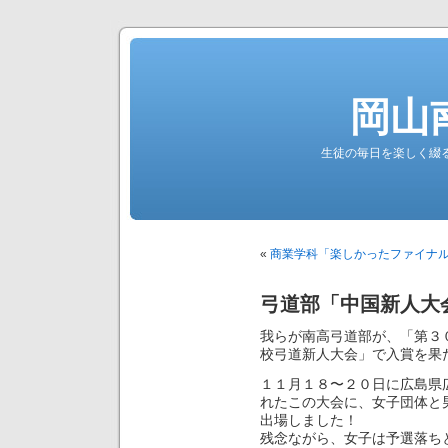
岡山
生徒の毎日を楽しく綴る南高公
«
商業学科「楽しかったファイナ
弓道部「中国新人大
我らが南高弓道部が、「第３
校弓道新人大会」で入賞を果
１１月１８〜２０日に広島県
れたこの大会に、女子団体と
出場しました！
残念ながら、女子は予選落ち