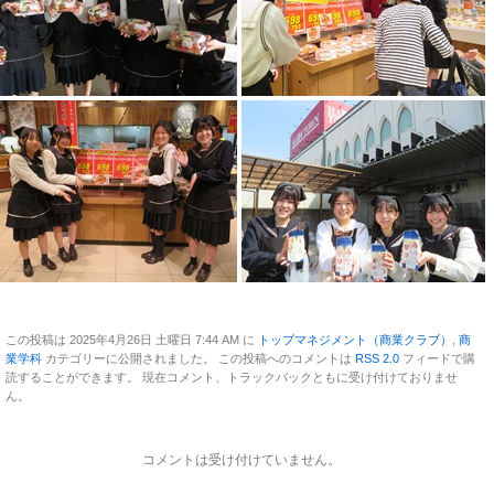
この投稿は 2025年4月26日 土曜日 7:44 AM に
トップマネジメント（商業クラブ）
,
商
業学科
カテゴリーに公開されました。 この投稿へのコメントは
RSS 2.0
フィードで購
読することができます。 現在コメント、トラックバックともに受け付けておりませ
ん。
コメントは受け付けていません。