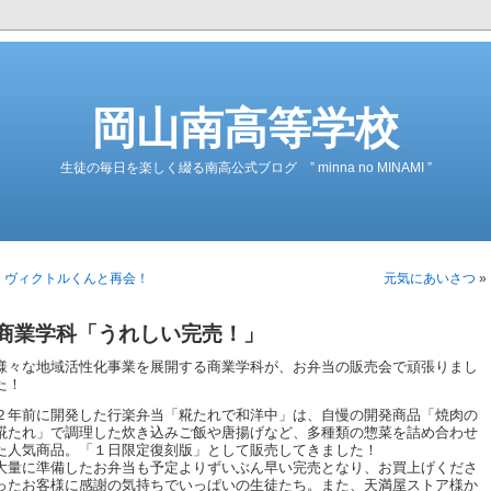
岡山南高等学校
生徒の毎日を楽しく綴る南高公式ブログ ” minna no MINAMI ”
«
ヴィクトルくんと再会！
元気にあいさつ
»
商業学科「うれしい完売！」
様々な地域活性化事業を展開する商業学科が、お弁当の販売会で頑張りまし
た！
２年前に開発した行楽弁当「糀たれで和洋中」は、自慢の開発商品「焼肉の
糀たれ」で調理した炊き込みご飯や唐揚げなど、多種類の惣菜を詰め合わせ
た人気商品。「１日限定復刻版」として販売してきました！
大量に準備したお弁当も予定よりずいぶん早い完売となり、お買上げくださ
ったお客様に感謝の気持ちでいっぱいの生徒たち。また、天満屋ストア様か