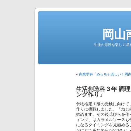
岡山
生徒の毎日を楽しく綴る南高公
«
商業学科「めっちゃ楽しい！岡
生活創造科３年 調
ング作り」
食物検定１級の受検に向けて
作りに挑戦しました。「ねじ
始めます。その後花びらを作
ィング」はカラメルソースも
になるタイミングを見極める
ンはとてもなめらかでおいし