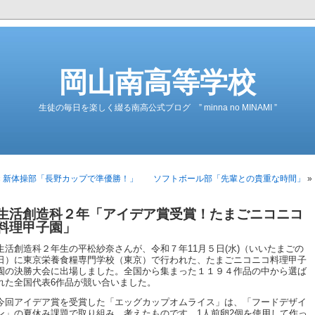
岡山南高等学校
生徒の毎日を楽しく綴る南高公式ブログ ” minna no MINAMI ”
«
新体操部「長野カップで準優勝！」
ソフトボール部「先輩との貴重な時間」
»
生活創造科２年「アイデア賞受賞！たまごニコニコ
料理甲子園」
生活創造科２年生の平松紗奈さんが、令和７年11月５日(水)（いいたまごの
日）に東京栄養食糧専門学校（東京）で行われた、たまごニコニコ料理甲子
園の決勝大会に出場しました。全国から集まった１１９４作品の中から選ば
れた全国代表6作品が競い合いました。
今回アイデア賞を受賞した「エッグカップオムライス」は、「フードデザイ
ン」の夏休み課題で取り組み、考えたものです。1人前卵2個を使用して作っ