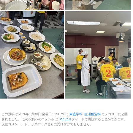
この投稿は 2026年1月30日 金曜日 9:23 PM に
家庭学科
,
生活創造科
カテゴリーに公開
されました。 この投稿へのコメントは
RSS 2.0
フィードで購読することができます。
現在コメント、トラックバックともに受け付けておりません。