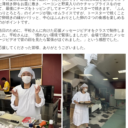
た薄焼き卵をお皿に敷き、ベーコンと野菜入りのケチャップライスをのせ
て、最後にチーズをトッピングしてオーブントースターで焼きます。「ふん
わりとろとろ」のイメージが強いオムライスですが、トースターで焼くこと
で卵焼きの縁がパリッと、中心はふんわりとした卵の２つの食感を楽しめる
のがポイントです。
当日のために、平松さんに向けた応援メッセージビデオをクラスで制作しま
した。平松さんは、「慣れない環境で緊張しましたが、会場で流れたメッセ
ージビデオで皆の顔を見たら緊張がほぐれました。」という感想でした。
応援してくださった皆様、ありがとうございました。