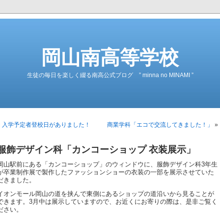
岡山南高等学校
生徒の毎日を楽しく綴る南高公式ブログ ” minna no MINAMI ”
«
入学予定者登校日がありました！
商業学科「エコで交流してきました！」
»
服飾デザイン科「カンコーショップ 衣装展示」
岡山駅前にある「カンコーショップ」のウィンドウに、服飾デザイン科3年生
が卒業制作展で製作したファッションショーの衣装の一部を展示させていた
だきました。
イオンモール岡山の道を挟んで東側にあるショップの道沿いから見ることが
できます。3月中は展示していますので、お近くにお寄りの際は、是非ご覧く
ださい。