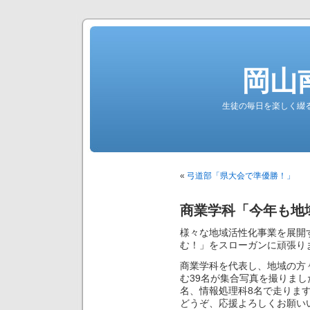
岡山
生徒の毎日を楽しく綴る南高公
«
弓道部「県大会で準優勝！」
商業学科「今年も地
様々な地域活性化事業を展開
む！」をスローガンに頑張り
商業学科を代表し、地域の方
む39名が集合写真を撮りまし
名、情報処理科8名で走りま
どうぞ、応援よろしくお願い