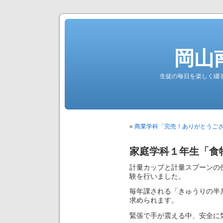
岡山
生徒の毎日を楽しく綴る南高公
«
商業学科「完売！ありがとうご
家庭学科１年生「食
計量カップと計量スプーンの
験を行いました。
毎年課される「きゅうりの半月
求められます。
緊張で手が震える中、安全に