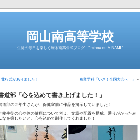
岡山南高等学校
生徒の毎日を楽しく綴る南高公式ブログ ” minna no MINAMI ”
«
壮行式がありました！
商業学科「いざ！全国大会へ！」
»
書道部「心を込めて書き上げました！」
書道部の２年生さんが、保健室前に作品を掲示していました！
全校生徒の心や体の健康について考え、文章や配置を構成。通りがかったみ
んなを癒したいと、心を込めて制作してくれました！