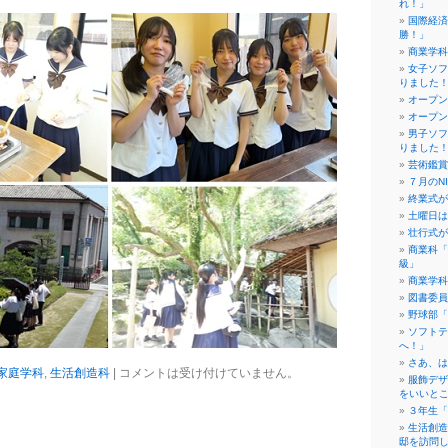
れ！」
国際経済
勝！」
商業学科
女子ソフ
りました
オープン
オープン
男子ソフ
りました
芸術鑑賞
７月のN
終業式が
土曜日は
壮行式が
商業科「
級」
商業学科
図書委員
野球部「
ソフトテ
へ！」
さあ、は
家庭学科
,
生活創造科
|
コメントは受け付けていません。
服飾デザ
をいいと
３年生「
生活創造
邸を訪問