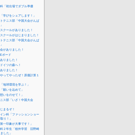
科「初出場でダブル準優
「学びをシェアします！」
トテニス部「中国大会がんば
！」
スクールがありました！
スクールがはじまりました！
トテニス部「中国大会がんば
！」
会がありました！
IEボード
ありました！
ドイツの森へ！
ありました！
やってやったぜ！原価計算１
「地球環境を学ぶ！」
「願いを込めて」
想いをのせて！」
ニス部「いざ！中国大会
じまるぞ！
イン科「ファッションショー
こ取り！」
第一印象が大事です！」
科２年生「校外学習 旧野崎
しました」