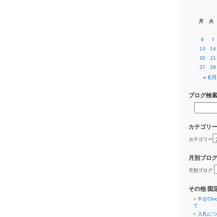
月
火
6
7
13
14
20
21
27
28
« 6月
ブログ検
カテゴリ
カテゴリー
月別ブロ
月別ブログ
その他 固
中古Ch
て
入札につ