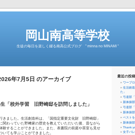
岡山南高等学校
生徒の毎日を楽しく綴る南高公式ブログ ” minna no MINAMI ”
最近の投
2026年7月5日 のアーカイブ
ワープロ
生活創造
た」
弓道部「
新体操部
年生「校外学習 旧野崎邸を訪問しました」
弓道部「
新体操部
ベストを
行きました。生活創造科は、「国指定重要文化財 旧野崎邸」
新体操部
に関わっていた野﨑家の歴史を教えていただいた後、昔ながら
Thank y
体験することができました。また、表書院の前庭や茶室も見せ
女子バレ
ついても学ぶことができました。