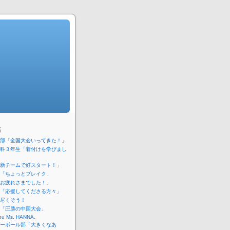
稿
部「全国大会いってきた！」
科３年生「着付けを学びまし
新チームで好スタート！」
「ちょっとブレイク」
お疲れさまでした！」
「応援してくださる方々」
尽くそう！
「圧勝の中国大会」
ou Ms. HANNA.
ーボール部「大きくなあ