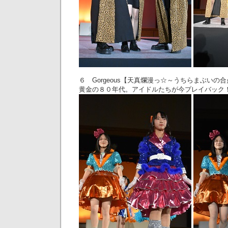
６ Gorgeous【天真爛漫っ☆～うちらまぶいの
黄金の８０年代。アイドルたちが今プレイバック