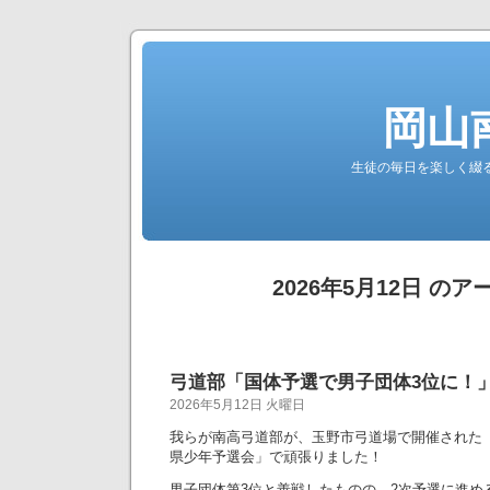
岡山
生徒の毎日を楽しく綴る南高公
2026年5月12日 の
弓道部「国体予選で男子団体3位に！
2026年5月12日 火曜日
我らが南高弓道部が、玉野市弓道場で開催された「
県少年予選会」で頑張りました！
男子団体第3位と善戦したものの、2次予選に進め