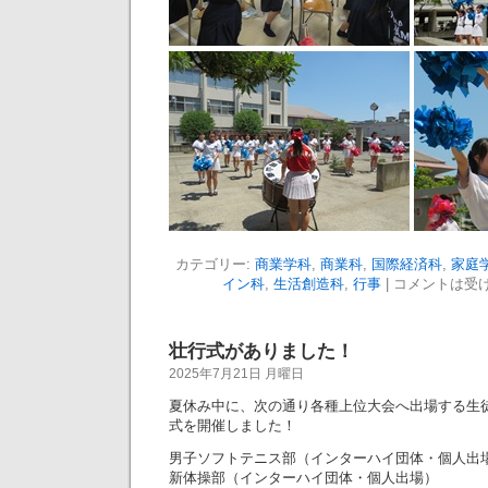
カテゴリー:
商業学科
,
商業科
,
国際経済科
,
家庭
イン科
,
生活創造科
,
行事
|
コメントは受
壮行式がありました！
2025年7月21日 月曜日
夏休み中に、次の通り各種上位大会へ出場する生
式を開催しました！
男子ソフトテニス部（インターハイ団体・個人出
新体操部（インターハイ団体・個人出場）