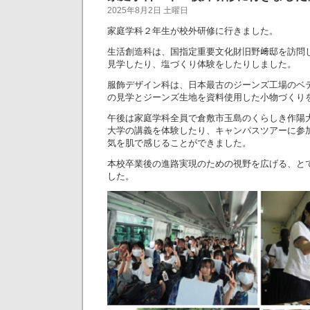
2025年8月2日 土曜日
家庭学科２年生が校外研修に行きました。
生活創造科は、国指定重要文化財旧野﨑邸を訪問
見学したり、塩づくり体験をしたりしました。
服飾デザイン科は、日本最古のジーンズ工場のベ
の見学とジーンズ生地を資料使用した小物づくり
午後は家庭学科全員で倉敷市玉島のくらしき作陽
大学の講義を体験したり、キャンパスツアーに参
気を肌で感じることができました。
本校卒業後の進路実現のための視野を広げる、と
した。