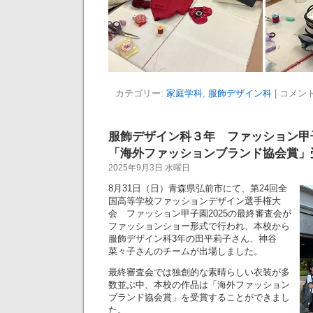
カテゴリー:
家庭学科
,
服飾デザイン科
|
コメン
服飾デザイン科３年 ファッション甲子
「海外ファッションブランド協会賞」
2025年9月3日 水曜日
8月31日（日）青森県弘前市にて、第24回全
国高等学校ファッションデザイン選手権大
会 ファッション甲子園2025の最終審査会が
ファッションショー形式で行われ、本校から
服飾デザイン科3年の田平莉子さん、神谷
菜々子さんのチームが出場しました。
最終審査会では独創的な素晴らしい衣装が多
数並ぶ中、本校の作品は「海外ファッション
ブランド協会賞」を受賞することができまし
た。