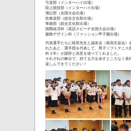
弓道部（インターハイ出場）
陸上競技部（インターハイ出場）
簿記部（全国大会出場）
吹奏楽部（総合文化祭出場）
筝曲部（総合文化祭出場）
国際経済科（英語スピーチ全国大会出場）
服飾デザイン科（ファッション甲子園出場）
代表選手たちに校長先生と誠友会（南高生徒会）
れたあと、選手団を代表して、男子ソフトテニス
科３年）が謝辞と決意を述べてくれました。
それぞれの舞台で、持てる力を余すところなく発
楽しんできてください！