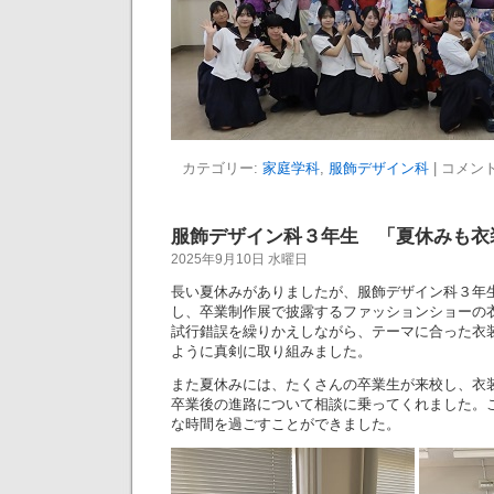
カテゴリー:
家庭学科
,
服飾デザイン科
|
コメン
服飾デザイン科３年生 「夏休みも衣
2025年9月10日 水曜日
長い夏休みがありましたが、服飾デザイン科３年
し、卒業制作展で披露するファッションショーの
試行錯誤を繰りかえしながら、テーマに合った衣
ように真剣に取り組みました。
また夏休みには、たくさんの卒業生が来校し、衣
卒業後の進路について相談に乗ってくれました。
な時間を過ごすことができました。