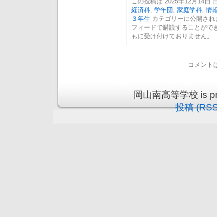
この投稿は 2025年12月14日 日
経済科
,
学年団
,
家庭学科
,
情
３年生
カテゴリーに公開され
フィードで購読することがで
もに受け付けておりません。
コメント
岡山南高等学校 is prou
投稿 (RSS