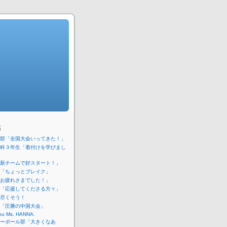
稿
部「全国大会いってきた！」
科３年生「着付けを学びまし
新チームで好スタート！」
「ちょっとブレイク」
お疲れさまでした！」
「応援してくださる方々」
尽くそう！
「圧勝の中国大会」
ou Ms. HANNA.
ーボール部「大きくなあ