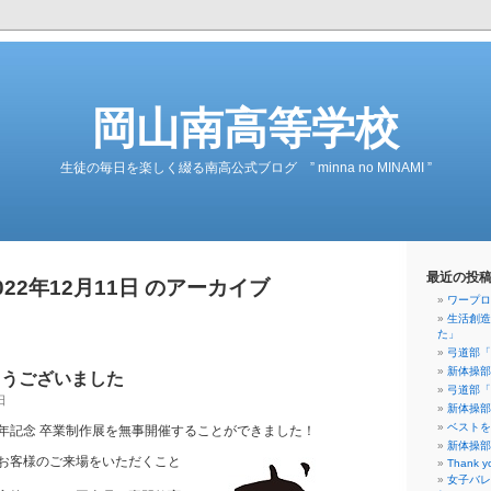
岡山南高等学校
生徒の毎日を楽しく綴る南高公式ブログ ” minna no MINAMI ”
最近の投
022年12月11日 のアーカイブ
ワープロ
生活創造
た」
弓道部「
新体操部
とうございました
弓道部「
日
新体操部
ベストを
年記念 卒業制作展を無事開催することができました！
新体操部
お客様のご来場をいただくこと
Thank y
女子バレ