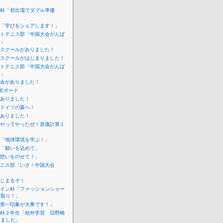
科「初出場でダブル準優
「学びをシェアします！」
トテニス部「中国大会がんば
！」
スクールがありました！
スクールがはじまりました！
トテニス部「中国大会がんば
！」
会がありました！
IEボード
ありました！
ドイツの森へ！
ありました！
やってやったぜ！原価計算１
「地球環境を学ぶ！」
「願いを込めて」
想いをのせて！」
ニス部「いざ！中国大会
じまるぞ！
イン科「ファッションショー
こ取り！」
第一印象が大事です！」
科２年生「校外学習 旧野崎
しました」