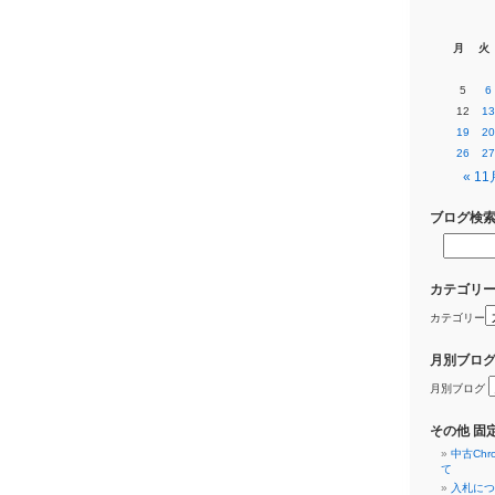
月
火
5
6
12
13
19
20
26
27
« 11
ブログ検
カテゴリ
カテゴリー
月別ブロ
月別ブログ
その他 固
中古Ch
て
入札につ