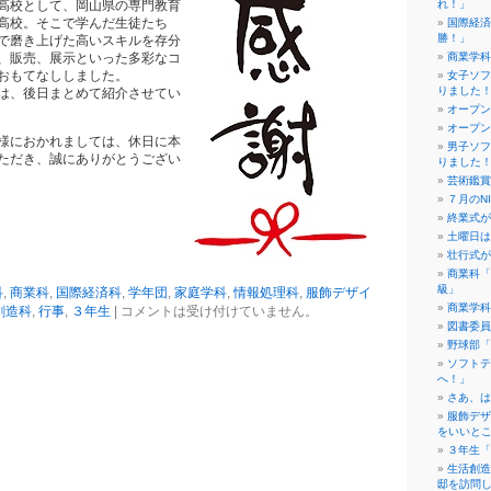
高校として、岡山県の専門教育
れ！」
高校。そこで学んだ生徒たち
国際経済
勝！」
で磨き上げた高いスキルを存分
、販売、展示といった多彩なコ
商業学科
おもてなししました。
女子ソフ
りました
は、後日まとめて紹介させてい
オープン
オープン
様におかれましては、休日に本
男子ソフ
ただき、誠にありがとうござい
りました
芸術鑑賞
７月のN
終業式が
土曜日は
壮行式が
商業科「
級」
科
,
商業科
,
国際経済科
,
学年団
,
家庭学科
,
情報処理科
,
服飾デザイ
商業学科
創造科
,
行事
,
３年生
|
コメントは受け付けていません。
図書委員
野球部「
ソフトテ
へ！」
さあ、は
服飾デザ
をいいと
３年生「
生活創造
邸を訪問