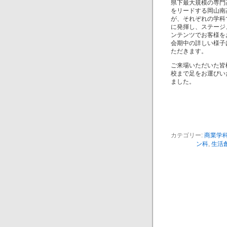
県下最大規模の専門
をリードする岡山南
が、それぞれの学科
に発揮し、ステージ
ンテンツでお客様を
会期中の詳しい様子
ただきます。
ご来場いただいた皆
校まで足をお運びい
ました。
カテゴリー:
商業学
ン科
,
生活