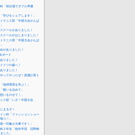
科「初出場でダブル準優
「学びをシェアします！」
トテニス部「中国大会がんば
！」
スクールがありました！
スクールがはじまりました！
トテニス部「中国大会がんば
！」
会がありました！
IEボード
ありました！
ドイツの森へ！
ありました！
やってやったぜ！原価計算１
「地球環境を学ぶ！」
「願いを込めて」
想いをのせて！」
ニス部「いざ！中国大会
じまるぞ！
イン科「ファッションショー
こ取り！」
第一印象が大事です！」
科２年生「校外学習 旧野崎
しました」