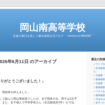
岡山南高等学校
生徒の毎日を楽しく綴る南高公式ブログ ” minna no MINAMI ”
最近の投
2026年6月11日 のアーカイブ
ワープロ
生活創造
た」
弓道部「
新体操部
ありがとうございました！」
弓道部「
新体操部
ベストを
、県総体を終えました。
新体操部
して臨んだ岡山県総体でしたが、女子団体６位、男子は2次予
Thank y
。また、女子個人で平井芽依さん（生活創造科3年）が３位、
女子バレ