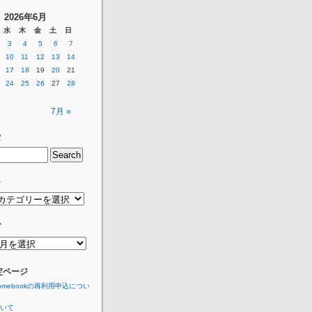
2026年6月
水
木
金
土
日
3
4
5
6
7
10
11
12
13
14
17
18
19
20
21
24
25
26
27
28
7月 »
索
ー
グ
定ページ
romebookの再利用申込につい
いて