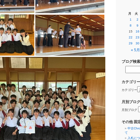
月
火
1
2
8
9
15
16
22
23
29
30
« 5月
ブログ検
カテゴリ
カテゴリー
月別ブロ
月別ブログ
その他 固
中古Ch
て
入札につ