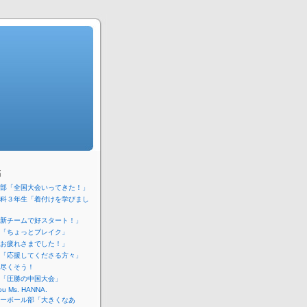
稿
部「全国大会いってきた！」
科３年生「着付けを学びまし
新チームで好スタート！」
「ちょっとブレイク」
お疲れさまでした！」
「応援してくださる方々」
尽くそう！
「圧勝の中国大会」
ou Ms. HANNA.
ーボール部「大きくなあ