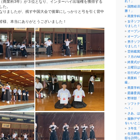
（商業科3年）が３位となり、インターハイ出場権を獲得する
れ！」
した。
国際経済
勝！」
なりましたが、残す中国大会で後輩にしっかりと弓を引く背中
商業学科
皆様、本当にありがとうございました！
女子ソフ
りました
オープン
オープン
男子ソフ
りました
芸術鑑賞
７月のN
終業式が
土曜日は
壮行式が
商業科「
級」
商業学科
図書委員
野球部「
ソフトテ
へ！」
さあ、は
服飾デザ
をいいと
３年生「
生活創造
邸を訪問