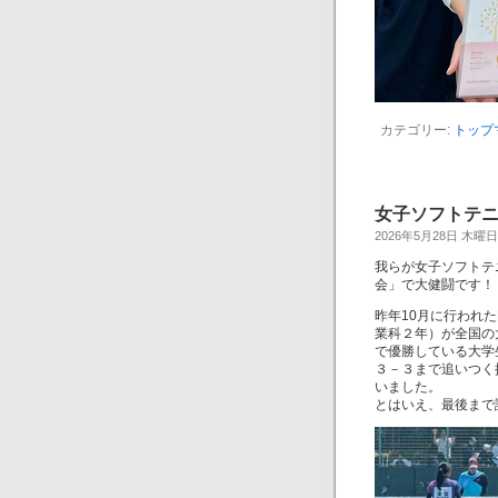
カテゴリー:
トップ
女子ソフトテ
2026年5月28日 木曜日
我らが女子ソフトテ
会」で大健闘です！
昨年10月に行われ
業科２年）が全国の
で優勝している大学
３－３まで追いつく
いました。
とはいえ、最後まで