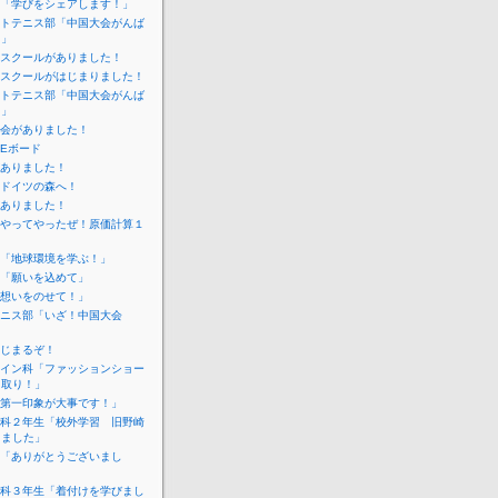
「学びをシェアします！」
トテニス部「中国大会がんば
！」
スクールがありました！
スクールがはじまりました！
トテニス部「中国大会がんば
！」
会がありました！
IEボード
ありました！
ドイツの森へ！
ありました！
やってやったぜ！原価計算１
「地球環境を学ぶ！」
「願いを込めて」
想いをのせて！」
ニス部「いざ！中国大会
じまるぞ！
イン科「ファッションショー
こ取り！」
第一印象が大事です！」
科２年生「校外学習 旧野崎
しました」
「ありがとうございまし
科３年生「着付けを学びまし