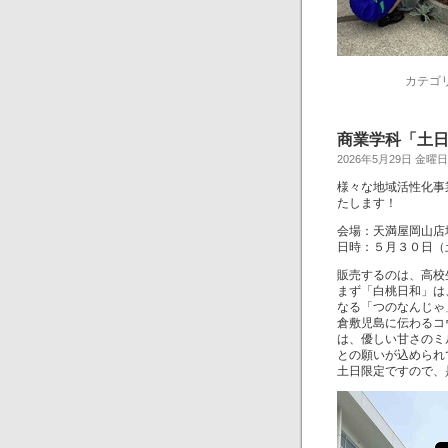
カテゴ
商業学科「土
2026年5月29日 金曜日
様々な地域活性化事
たします！
会場：天満屋岡山店
日時：５月３０日（
販売するのは、高校
まず「白桃日和」は
なる「つのなんじゃ
倉敷児島に伝わるコ
は、優しい甘さのミ
との願いが込められ
土日限定ですので、