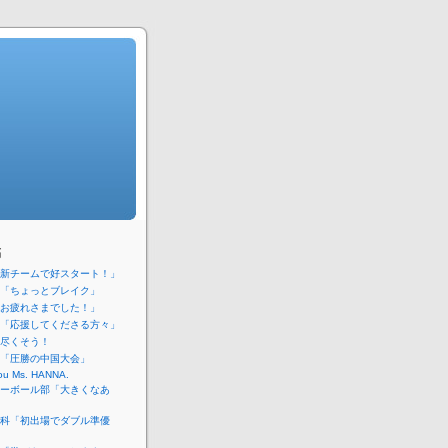
稿
新チームで好スタート！」
「ちょっとブレイク」
お疲れさまでした！」
「応援してくださる方々」
尽くそう！
「圧勝の中国大会」
ou Ms. HANNA.
ーボール部「大きくなあ
科「初出場でダブル準優