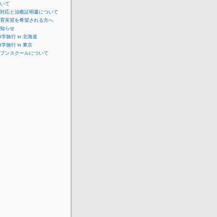
いて
対応と治癒証明書について
育実習を希望される方へ
知らせ
学旅行 in 北海道
学旅行 in 東京
プンスクールについて