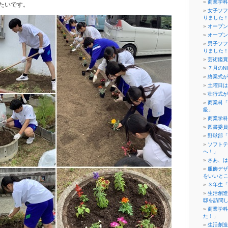
商業学科
たいです。
女子ソフ
りました
オープン
オープン
男子ソフ
りました
芸術鑑賞
７月のN
終業式が
土曜日は
壮行式が
商業科「
級」
商業学科
図書委員
野球部「
ソフトテ
へ！」
さあ、は
服飾デザ
をいいと
３年生「
生活創造
邸を訪問
商業学科
た！」
生活創造