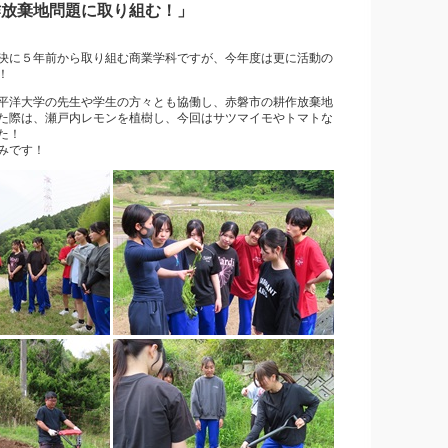
作放棄地問題に取り組む！」
決に５年前から取り組む商業学科ですが、今年度は更に活動の
！
平洋大学の先生や学生の方々とも協働し、赤磐市の耕作放棄地
た際は、瀬戸内レモンを植樹し、今回はサツマイモやトマトな
た！
みです！