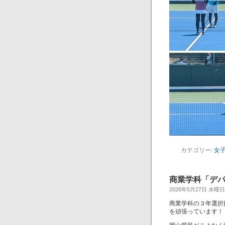
カテゴリー:
女
商業学科「デ
2026年5月27日 水曜日
商業学科の３年選択
を頑張っています！