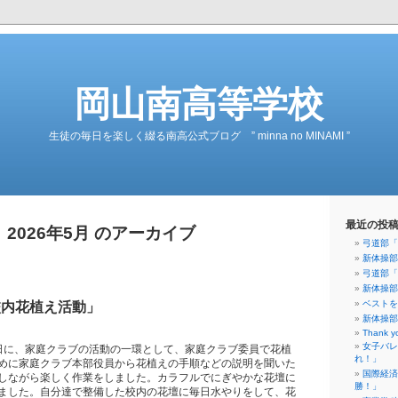
岡山南高等学校
生徒の毎日を楽しく綴る南高公式ブログ ” minna no MINAMI ”
最近の投
2026年5月 のアーカイブ
弓道部「
新体操部
弓道部「
新体操部
ベストを
校内花植え活動」
新体操部
Thank y
女子バレ
日に、家庭クラブの活動の一環として、家庭クラブ委員で花植
れ！」
めに家庭クラブ本部役員から花植えの手順などの説明を聞いた
国際経済
しながら楽しく作業をしました。カラフルでにぎやかな花壇に
勝！」
ました。自分達で整備した校内の花壇に毎日水やりをして、花