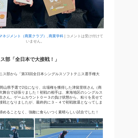
マネジメント（商業クラブ）
,
商業学科
|
コメントは受け付けて
いません。
ニス部「全日本で大接戦！」
ニス部から「第33回全日本シングルスソフトテニス選手権大
た岡山県予選で2位になり、出場権を獲得した津留里咲さん（商
大舞台で頑張りました！初戦の相手は、東海地区のシングルス
生さん。ゲームカウント０ー３の負け状態から、粘りを見せて
接戦となりましたが、最終的に３－４で初戦敗退となってしま
諦めることなく、強敵に食らいつく素晴らしい試合でした！