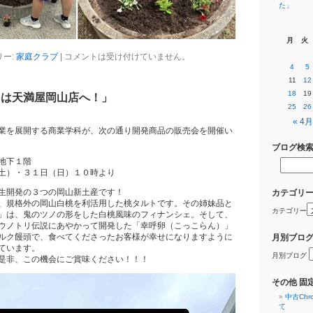
た」
月
火
リー:
家庭クラブ
|
コメントは受け付けていません。
4
5
11
12
18
19
日は天満屋岡山店へ！」
25
26
« 4月
業を展開する商業学科が、次の通り開発商品の販売会を開催い
ブログ検
地下１階
土）・３１日（日）１０時より
生開発の３つの岡山新土産です！
カテゴリ
、規格外の岡山白桃を利活用した桃タルトです。その姉妹品と
カテゴリー
」は、鬼のツノの形をした白桃風味のフィナンシェ。そして、
ウノトリ伝説にあやかって開発した「幸呼卵（こっこらん）」
ルク饅頭で、食べてくださったお客様が幸せになりますように
月別ブロ
ています。
月別ブログ
是非、この機会にご賞味ください！！！
その他 固
中古Ch
て