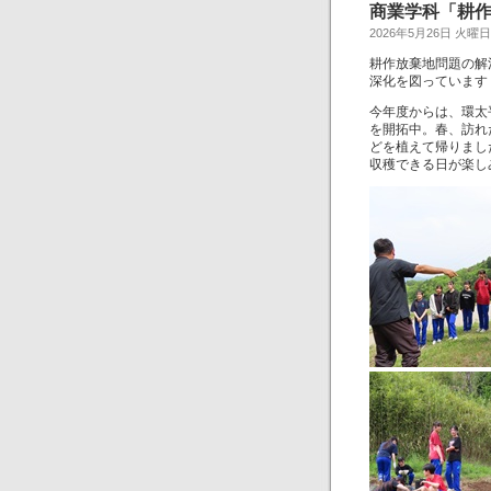
商業学科「耕
2026年5月26日 火曜日
耕作放棄地問題の解
深化を図っています
今年度からは、環太
を開拓中。春、訪れ
どを植えて帰りまし
収穫できる日が楽し