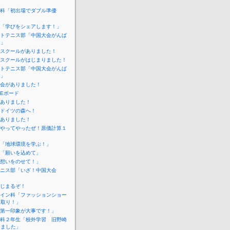
科「初出場でダブル準優
「学びをシェアします！」
トテニス部「中国大会がんば
！」
スクールがありました！
スクールがはじまりました！
トテニス部「中国大会がんば
！」
会がありました！
IEボード
ありました！
ドイツの森へ！
ありました！
やってやったぜ！原価計算１
「地球環境を学ぶ！」
「願いを込めて」
想いをのせて！」
ニス部「いざ！中国大会
じまるぞ！
イン科「ファッションショー
こ取り！」
第一印象が大事です！」
科２年生「校外学習 旧野崎
しました」