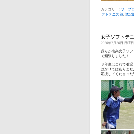
カテゴリー:
ワープ
フトテニス部
,
簿記
女子ソフトテ
2026年7月26日 日曜日
我らが南高女子ソフ
で頑張りました！
３年生はこれで引退
ばかりではありませ
応援してくださった