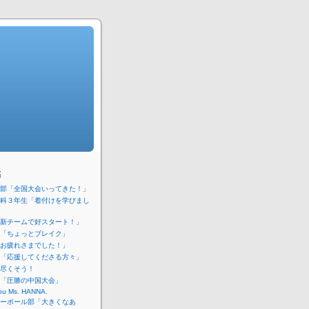
稿
部「全国大会いってきた！」
科３年生「着付けを学びまし
新チームで好スタート！」
「ちょっとブレイク」
お疲れさまでした！」
「応援してくださる方々」
尽くそう！
「圧勝の中国大会」
ou Ms. HANNA.
ーボール部「大きくなあ