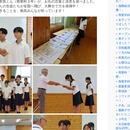
英気くん（商業科３年）が、お礼の言葉と決意を述べました。
れ！」
んの生徒たちが全国へ飛び、大舞台で力を発揮中！
国際経済
勝！」
きることを、南高みんなが祈っています！
商業学科
女子ソフ
りました
オープン
オープン
男子ソフ
りました
芸術鑑賞
７月のN
終業式が
土曜日は
壮行式が
商業科「
級」
商業学科
図書委員
野球部「
ソフトテ
へ！」
さあ、は
服飾デザ
をいいと
３年生「
生活創造
邸を訪問