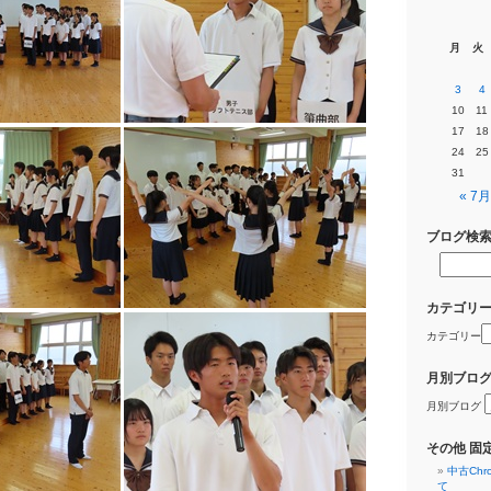
月
火
3
4
10
11
17
18
24
25
31
« 7月
ブログ検
カテゴリ
カテゴリー
月別ブロ
月別ブログ
その他 固
中古Ch
て