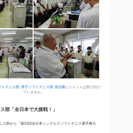
フトテニス部
,
男子ソフトテニス部
,
部活動
|
コメントは受け付け
ていません。
ニス部「全日本で大接戦！」
ニス部から「第33回全日本シングルスソフトテニス選手権大