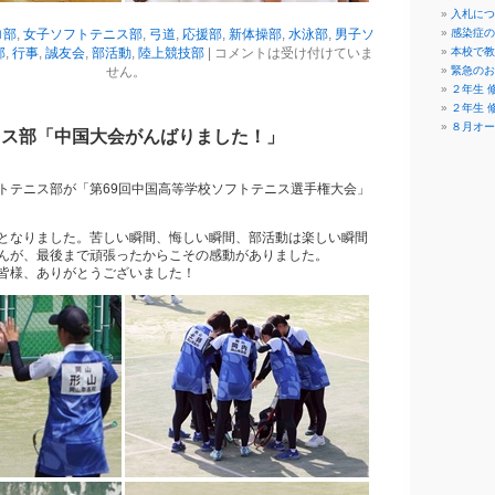
入札につ
ロ部
,
女子ソフトテニス部
,
弓道
,
応援部
,
新体操部
,
水泳部
,
男子ソ
感染症の
部
,
行事
,
誠友会
,
部活動
,
陸上競技部
|
コメントは受け付けていま
本校で教
せん。
緊急のお
２年生 修
２年生 修
８月オー
ニス部「中国大会がんばりました！」
トテニス部が「第69回中国高等学校ソフトテニス選手権大会」
となりました。苦しい瞬間、悔しい瞬間、部活動は楽しい瞬間
んが、最後まで頑張ったからこその感動がありました。
皆様、ありがとうございました！