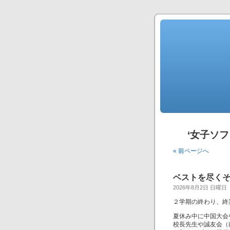
‘女子ソ
« 前ページへ
ベストを尽く
2026年8月2日 日曜日
２学期の終わり、終
夏休み中に中国大会
校長先生や誠友会（