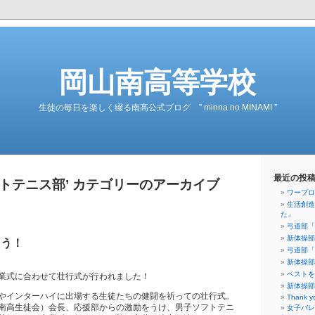
岡山南高等学校
生徒の毎日を楽しく綴る南高公式ブログ ” minna no MINAMI ”
最近の投
フトテニス部’ カテゴリーのアーカイブ
ワープロ
生活創造
た」
弓道部「
新体操部
そう！
弓道部「
新体操部
ベストを
業式に合わせて壮行式が行われました！
新体操部
やインターハイに出場する生徒たちの健闘を祈っての壮行式。
Thank y
南高生徒会）会長、応援部からの激励をうけ、男子ソフトテニ
女子バレ