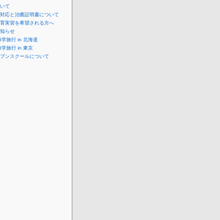
いて
対応と治癒証明書について
育実習を希望される方へ
知らせ
学旅行 in 北海道
学旅行 in 東京
プンスクールについて