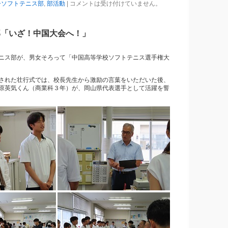
子ソフトテニス部
,
部活動
|
コメントは受け付けていません。
部「いざ！中国大会へ！」
ニス部が、男女そろって「中国高等学校ソフトテニス選手権大
された壮行式では、校長先生から激励の言葉をいただいた後、
原英気くん（商業科３年）が、岡山県代表選手として活躍を誓