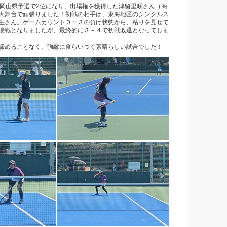
た岡山県予選で2位になり、出場権を獲得した津留里咲さん（商
大舞台で頑張りました！初戦の相手は、東海地区のシングルス
生さん。ゲームカウント０ー３の負け状態から、粘りを見せて
接戦となりましたが、最終的に３－４で初戦敗退となってしま
諦めることなく、強敵に食らいつく素晴らしい試合でした！